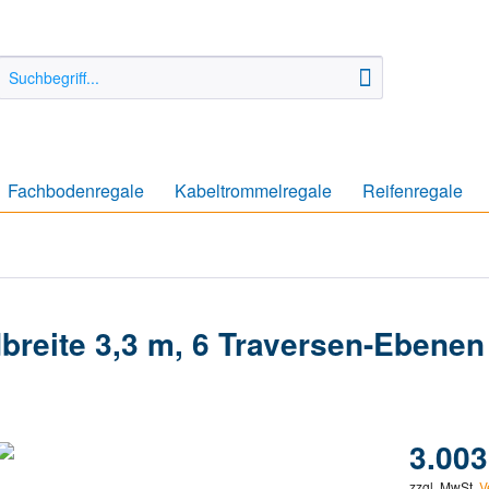
Fachbodenregale
Kabeltrommelregale
Reifenregale
breite 3,3 m, 6 Traversen-Ebenen 
3.003
zzgl. MwSt.
V