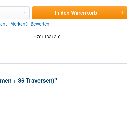
In den
Warenkorb
hen
Merken
Bewerten
H70113313-6
hmen + 36 Traversen)"