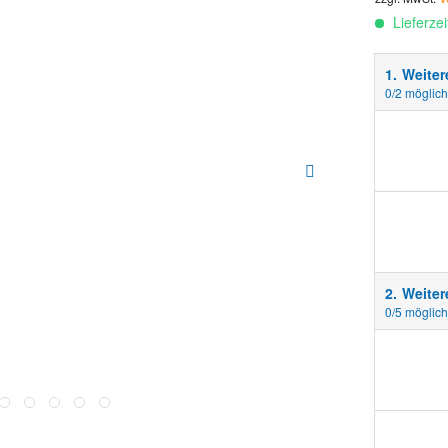
Lieferze
1.
Weite
0
/2 möglic
2.
Weiter
0
/5 möglic