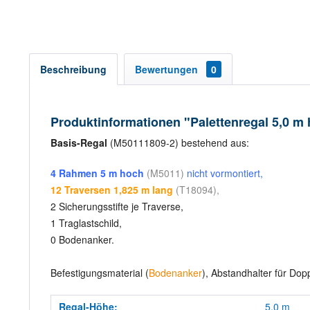
Beschreibung
Bewertungen
0
Produktinformationen "Palettenregal 5,0 m 
Basis-Regal
(M50111809-2) bestehend aus:
4 Rahmen 5 m hoch
(M5011)
nicht vormontiert,
12 Traversen 1,825 m lang
(T18094),
2 Sicherungsstifte je Traverse,
1 Traglastschild,
0 Bodenanker.
Befestigungsmaterial (
Bodenanker
), Abstandhalter für Dop
Regal-Höhe:
5,0 m