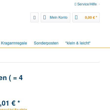
Service/Hilfe
Mein Konto
0,00 € *
Kragarmregale
Sonderposten
"klein & leicht"
n ( = 4
,01 € *
ersand frei Baustelle.