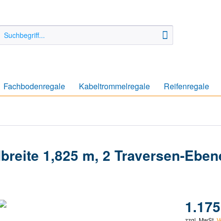
Fachbodenregale
Kabeltrommelregale
Reifenregale
breite 1,825 m, 2 Traversen-Ebene
1.175
zzgl. MwSt.
V