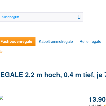
Fachbodenregale
Kabeltrommelregale
Reifenregale
ten
LE 2,2 m hoch, 0,4 m tief, je 7 
13.90
zzgl. MwSt.
V