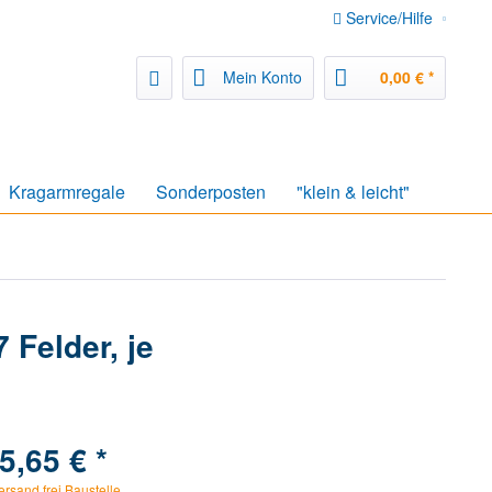
Service/Hilfe
Mein Konto
0,00 € *
Kragarmregale
Sonderposten
"klein & leicht"
Felder, je
5,65 € *
ersand frei Baustelle.