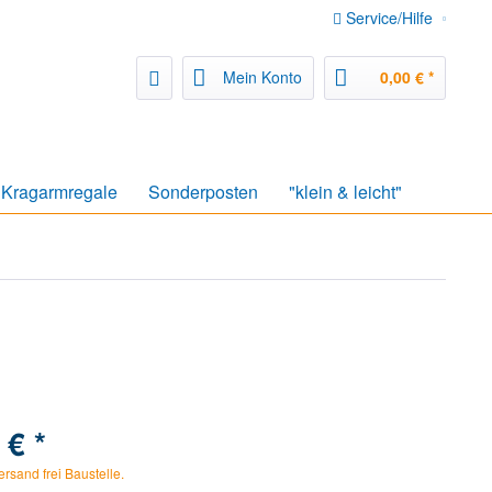
Service/Hilfe
Mein Konto
0,00 € *
Kragarmregale
Sonderposten
"klein & leicht"
 € *
ersand frei Baustelle.